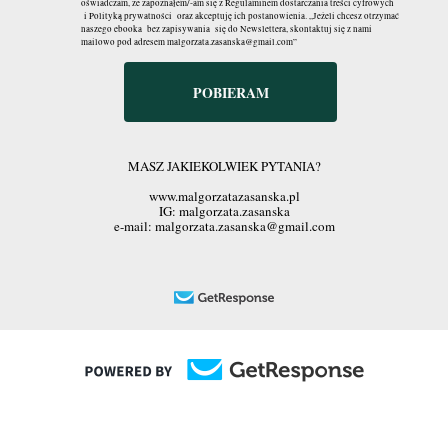
oświadczam, że zapoznałem/-am się z Regulaminem dostarczania treści cyfrowych
i Polityką prywatności oraz akceptuję ich postanowienia. „Jeżeli chcesz otrzymać
naszego ebooka bez zapisywania się do Newslettera, skontaktuj się z nami
mailowo pod adresem malgorzata.zasanska@gmail.com”
POBIERAM
MASZ JAKIEKOLWIEK PYTANIA?
www.malgorzatazasanska.pl
IG: malgorzata.zasanska
e-mail: malgorzata.zasanska@gmail.com