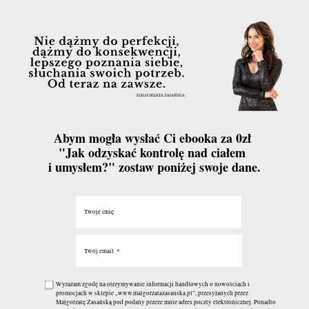
Abym mogła wysłać Ci ebooka za 0zł
"Jak odzyskać kontrolę nad ciałem
i umysłem?" zostaw poniżej swoje dane.
Twoje imię
Twój email
Wyrażam zgodę na otrzymywanie informacji handlowych o nowościach i
promocjach w sklepie „www.malgorzatazasanska.pl”, przesyłanych przez
Małgorzatę Zasańską pod podany przeze mnie adres poczty elektronicznej. Ponadto